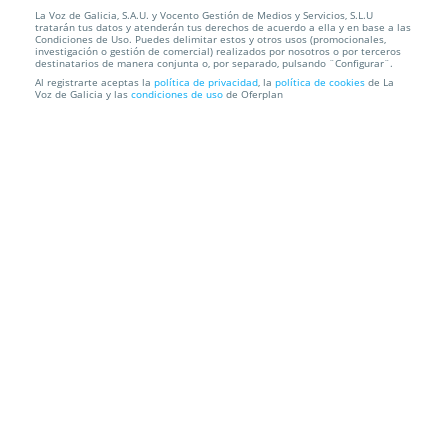
La Voz de Galicia, S.A.U. y Vocento Gestión de Medios y Servicios, S.L.U
Cambio de aceite+Filtro de aceite+Revisión 30
tratarán tus datos y atenderán tus derechos de acuerdo a ella y en base a las
puntos de cont...
Condiciones de Uso. Puedes delimitar estos y otros usos (promocionales,
investigación o gestión de comercial) realizados por nosotros o por terceros
destinatarios de manera conjunta o, por separado, pulsando ¨Configurar¨.
Euromaster
Santiago
Al registrarte aceptas la
política de privacidad
, la
política de cookies
de La
Voz de Galicia y las
condiciones de uso
de Oferplan
Información local
Condiciones
Localización