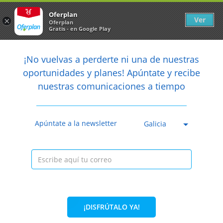
Newsletter
arrow_back
Oferplan
Ver
×
Oferplan
Gratis - en Google Play
arrow_back
share
¡No vuelvas a perderte ni una de nuestras

oportunidades y planes! Apúntate y recibe
nuestras comunicaciones a tiempo
Caducada
Apúntate a la newsletter
Galicia
¡DISFRÚTALO YA!
67%
195€
65€