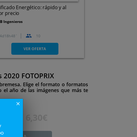
ificado Energético: rápido y al
r precio
B Ingenieros
4
18
48
10
Galicia
VER OFERTA
os 2020 FOTOPRIX
obremesa. Elige el formato o formatos
do el año de las imágenes que más te
close
18€
6,30€
y
po
ADUCADA