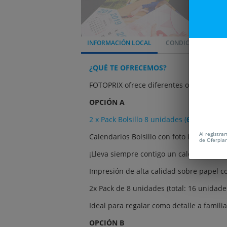
INFORMACIÓN LOCAL
CONDICIONES
¿QUÉ TE OFRECEMOS?
FOTOPRIX ofrece diferentes opciones:
OPCIÓN A
2 x Pack Bolsillo 8 unidades (
6,30€
en vez
Al registra
Calendarios Bolsillo con foto impresa
de Oferpla
¡Lleva siempre contigo un calendario de c
Impresión de alta calidad sobre papel co
2x Pack de 8 unidades (total: 16 unidad
Ideal para regalar como detalle a famili
OPCIÓN B