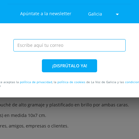
Apúntate a la newsletter
Galicia
¡DISFRÚTALO YA!
 de 18€)
rte aceptas la
política de privacidad
, la
política de cookies
de La Voz de Galicia y las
condicio
n
artera con tu foto favorita!
uché de alto gramaje y plastificado en brillo por ambas caras.
es) en medida 10x7 cm.
ares, amigos, empresas o clientes.