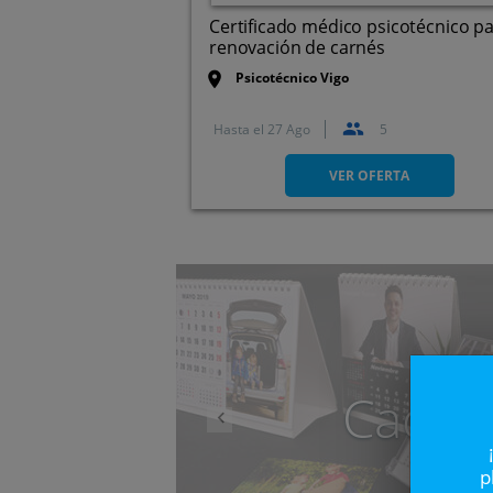
Certificado médico psicotécnico p
renovación de carnés
Psicotécnico Vigo
Hasta el
27 Ago
5
Vigo
VER OFERTA
Anterior
Caduc
p