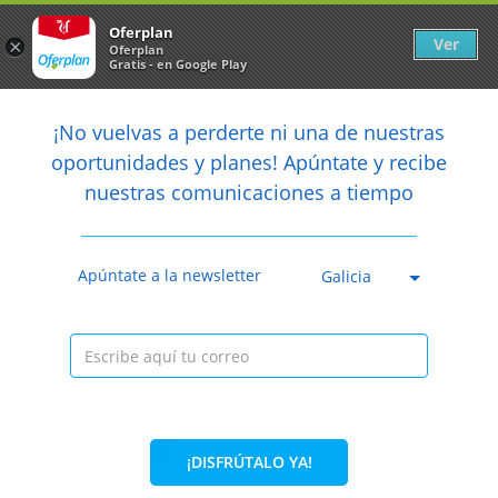
Newsletter
arrow_back
Oferplan
Ver
×
Oferplan
Gratis - en Google Play
arrow_back
share
¡No vuelvas a perderte ni una de nuestras

oportunidades y planes! Apúntate y recibe
nuestras comunicaciones a tiempo
Anterior
Sig
50%
80€
39,90€
Caducada
Blanqueamiento dental con luz led. Regala a tu
Apúntate a la newsletter
Galicia
madre la mejo...
Clínica Odontológica Iglesias & Piñón
Avda. Habana, 54 bajo 5,
32003. Ourense
Información local
¡DISFRÚTALO YA!
Condiciones