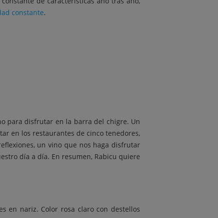
constante de características año tras año,
dad constante
.
no para disfrutar en la barra del chigre. Un
star en los restaurantes de cinco tenedores,
reflexiones, un vino que nos haga disfrutar
uestro día a día. En resumen, Rabicu quiere
s en nariz. Color rosa claro con destellos