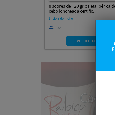
8 sobres de 120 gr paleta ibérica d
cebo loncheada certific...
Envío a domicilio
32
VER OFERTA
p
Anterior
Caduc