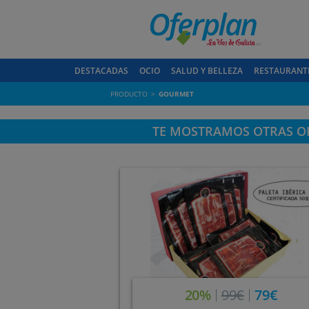
DESTACADAS
OCIO
SALUD Y BELLEZA
RESTAURANT
PRODUCTO
GOURMET
TE MOSTRAMOS OTRAS OF
20%
99€
79€