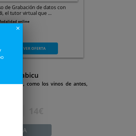
so de Grabación de datos con
i, el tutor virtual que ...
odalidad online
close
6
VER OFERTA
y
po
 vino Rabicu
poco grado, como los vinos de antes,
24€
14€
ADUCADA