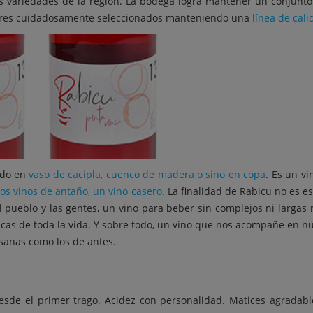
s variedades de la región. La bodega logra mantener un conjunto 
ltores cuidadosamente seleccionados manteniendo una
línea de cali
ndo en
vaso de cacipla, cuenco de madera o sino en copa
. Es un vi
los vinos de antaño, un vino casero
. La finalidad de Rabicu no es e
l pueblo y las gentes, un vino para beber sin complejos ni largas 
ascas de toda la vida. Y sobre todo, un vino que nos acompañe en n
sanas como los de antes.
desde el primer trago. Acidez con personalidad. Matices agradable