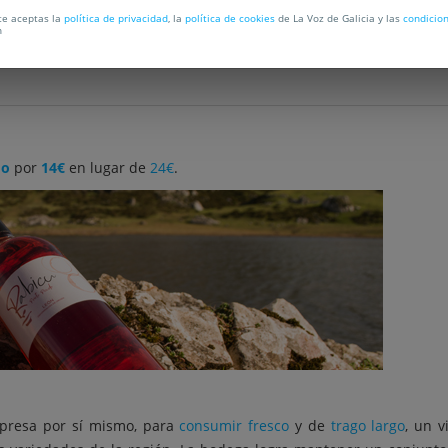
rte aceptas la
política de privacidad
, la
política de cookies
de La Voz de Galicia y las
condicio
n
do
por
14€
en lugar de
24€
.
presa por sí mismo, para
consumir fresco
y de
trago largo
, un 