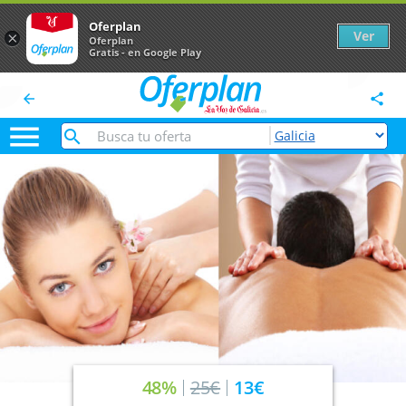
Oferplan
Ver
×
Oferplan
Gratis - en Google Play
arrow_back
share

48%
25€
13€