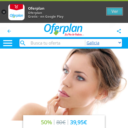
Oferplan
Ver
×
Oferplan
Gratis - en Google Play
arrow_back
share

50%
80€
39,95€