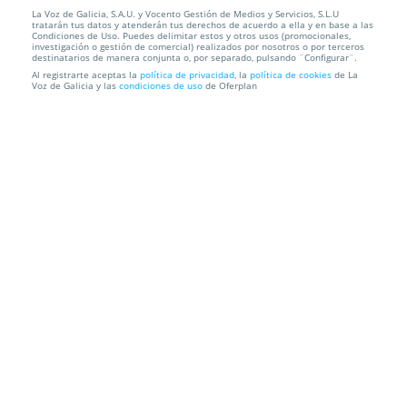
La Voz de Galicia, S.A.U. y Vocento Gestión de Medios y Servicios, S.L.U
Escapada a un oasis de lujo: Alojamiento, desayuno
tratarán tus datos y atenderán tus derechos de acuerdo a ella y en base a las
y Talaso ...
Condiciones de Uso. Puedes delimitar estos y otros usos (promocionales,
investigación o gestión de comercial) realizados por nosotros o por terceros
destinatarios de manera conjunta o, por separado, pulsando ¨Configurar¨.
Eurostars Louxo Talaso****
A Toxa
Al registrarte aceptas la
política de privacidad
, la
política de cookies
de La
Voz de Galicia y las
condiciones de uso
de Oferplan
Información local
Condiciones