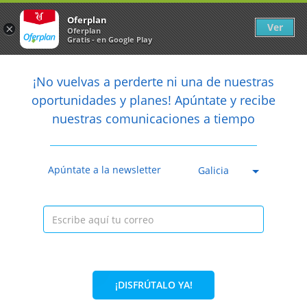
Newsletter
arrow_back
Oferplan
Ver
×
Oferplan
Gratis - en Google Play
arrow_back
share
¡No vuelvas a perderte ni una de nuestras

oportunidades y planes! Apúntate y recibe
nuestras comunicaciones a tiempo
Anterior
Sig
Caducada
Apúntate a la newsletter
Galicia
¡DISFRÚTALO YA!
27%
87,50€
63,90€