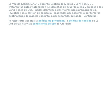
La Voz de Galicia, S.A.U. y Vocento Gestión de Medios y Servicios, S.L.U
Entradas OU YEAH! Loquillo, The Rapants, Kitty,
tratarán tus datos y atenderán tus derechos de acuerdo a ella y en base a las
Daisy and Le...
Condiciones de Uso. Puedes delimitar estos y otros usos (promocionales,
investigación o gestión de comercial) realizados por nosotros o por terceros
destinatarios de manera conjunta o, por separado, pulsando ¨Configurar¨.
Expourense. Recinto interior.
Ourense
Al registrarte aceptas la
política de privacidad
, la
política de cookies
de La
Voz de Galicia y las
condiciones de uso
de Oferplan
Información local
Condiciones
Localización