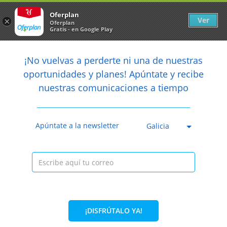
Newsletter
arrow_back
Oferplan
Ver
×
Oferplan
Gratis - en Google Play
arrow_back
share
¡No vuelvas a perderte ni una de nuestras

oportunidades y planes! Apúntate y recibe
nuestras comunicaciones a tiempo
Caducada
Apúntate a la newsletter
Galicia
¡DISFRÚTALO YA!
32%
41,04€
27,95€