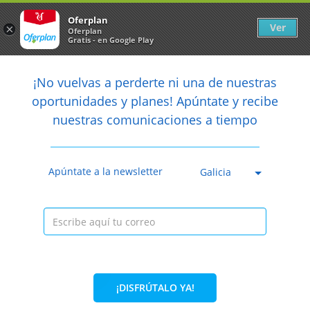
Newsletter
arrow_back
Oferplan
Ver
×
Oferplan
Gratis - en Google Play
arrow_back
share
¡No vuelvas a perderte ni una de nuestras

oportunidades y planes! Apúntate y recibe
nuestras comunicaciones a tiempo
Caducada
Apúntate a la newsletter
Galicia
¡DISFRÚTALO YA!
35%
19,80€
12,95€