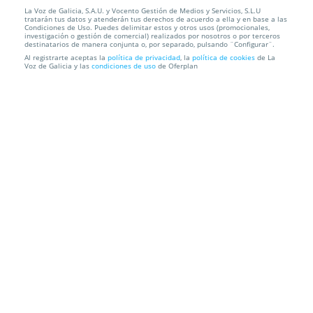
La Voz de Galicia, S.A.U. y Vocento Gestión de Medios y Servicios, S.L.U
Entradas Ismael Lemais e Isita Díaz. Santiago.
tratarán tus datos y atenderán tus derechos de acuerdo a ella y en base a las
Sábado 20 sep...
Condiciones de Uso. Puedes delimitar estos y otros usos (promocionales,
investigación o gestión de comercial) realizados por nosotros o por terceros
destinatarios de manera conjunta o, por separado, pulsando ¨Configurar¨.
Auditorio Abanca
Santiago
Al registrarte aceptas la
política de privacidad
, la
política de cookies
de La
Voz de Galicia y las
condiciones de uso
de Oferplan
Información local
Condiciones
Localización