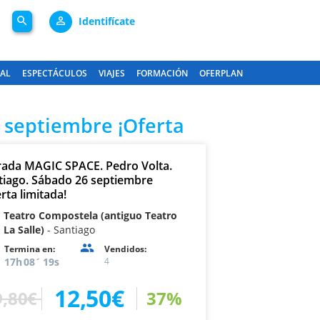
search
person_outline
Identifícate
GAL
ESPECTÁCULOS
VIAJES
FORMACIÓN
OFERPLAN
 septiembre ¡Oferta
rada MAGIC SPACE. Pedro Volta.
tiago. Sábado 26 septiembre
rta limitada!
Teatro Compostela (antiguo Teatro
La Salle)
Santiago
Termina en:
Vendidos:
17
08
19
4
12,50€
,80€
37%