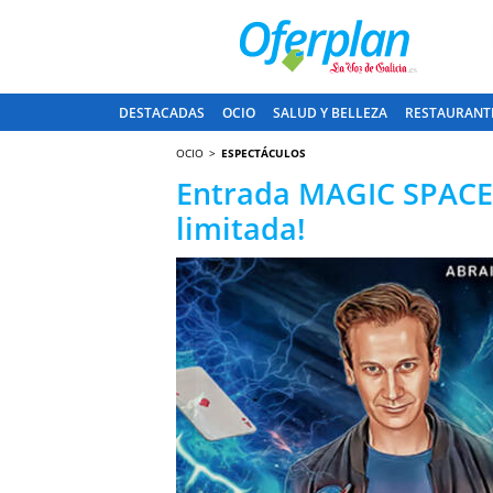
DESTACADAS
OCIO
SALUD Y BELLEZA
RESTAURANT
OCIO
ESPECTÁCULOS
Entrada MAGIC SPACE.
limitada!