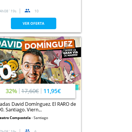
4
08
19
10
VER OFERTA
32%
17,60€
11,95€
radas David Domínguez. El RARO de
90. Santiago. Viern...
eatro Compostela
Santiago
7
08
19
6