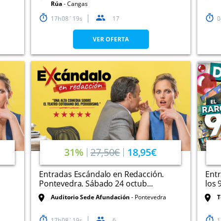
Rúa
Cangas
17
08
19
17
0
VER OFERTA
31%
27,50€
18,95€
Entradas Escándalo en Redacción.
Ent
Pontevedra. Sábado 24 octub...
los 
Auditorio Sede Afundación
Pontevedra
T
17
08
19
6
1