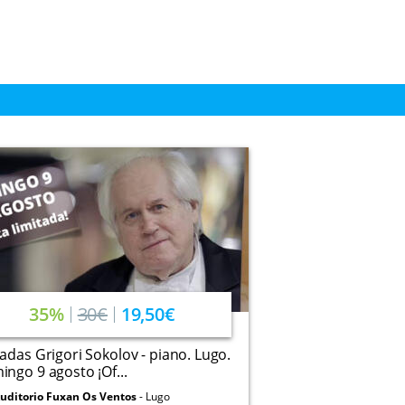
35%
30€
19,50€
adas Grigori Sokolov - piano. Lugo.
ngo 9 agosto ¡Of...
uditorio Fuxan Os Ventos
Lugo