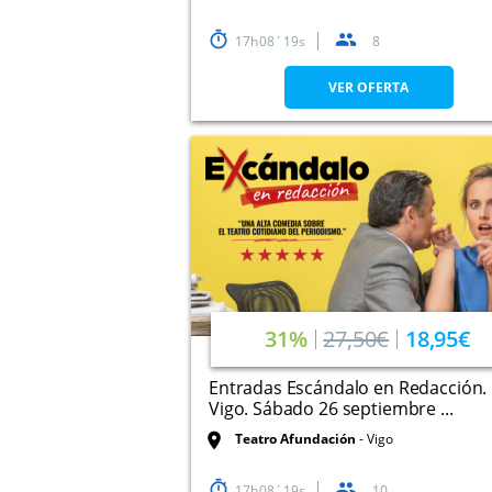
17
08
19
8
VER OFERTA
31%
27,50€
18,95€
Entradas Escándalo en Redacción.
Vigo. Sábado 26 septiembre ...
Teatro Afundación
Vigo
17
08
19
10