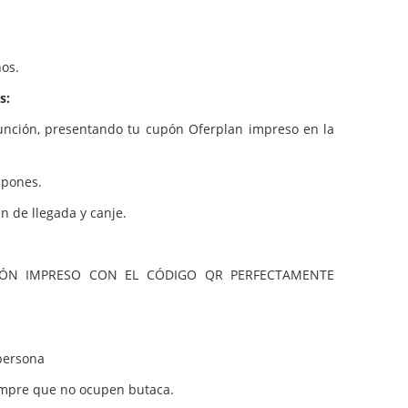
ños.
s:
función, presentando tu cupón Oferplan impreso en la
upones.
n de llegada y canje.
UPÓN IMPRESO CON EL CÓDIGO QR PERFECTAMENTE
persona
empre que no ocupen butaca.