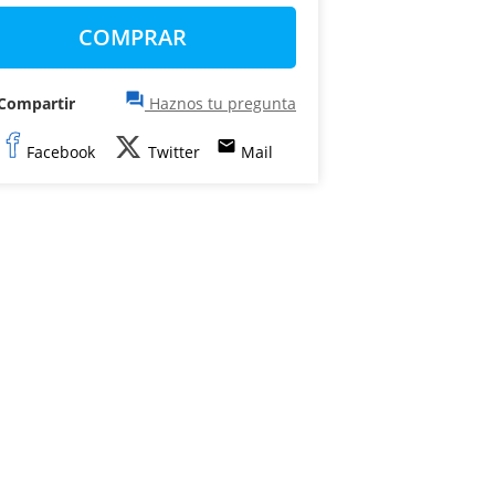
COMPRAR
question_answer
Compartir
Haznos tu pregunta
email
Facebook
Twitter
Mail