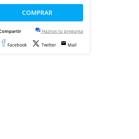
COMPRAR
question_answer
Compartir
Haznos tu pregunta
email
Facebook
Twitter
Mail