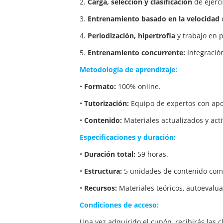
2.
Carga, selección y clasificación
de ejerci
3.
Entrenamiento basado en la velocidad
4.
Periodización, hipertrofia
y trabajo en 
5.
Entrenamiento concurrente:
Integración
Metodología de aprendizaje:
•
Formato:
100% online.
•
Tutorización:
Equipo de expertos con apoyo
•
Contenido:
Materiales actualizados y acti
Especificaciones y duración:
•
Duración total:
59 horas.
•
Estructura:
5 unidades de contenido com
•
Recursos:
Materiales teóricos, autoevalua
Condiciones de acceso:
Una vez adquirido el cupón, recibirás las 