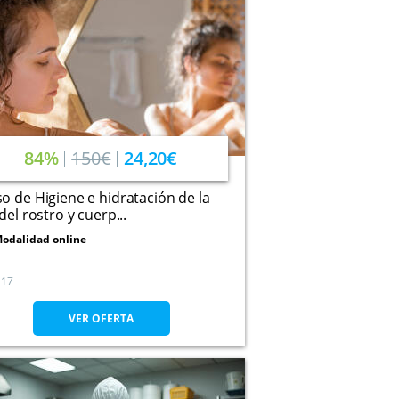
84%
150€
24,20€
o de Higiene e hidratación de la
 del rostro y cuerp...
odalidad online
17
VER OFERTA