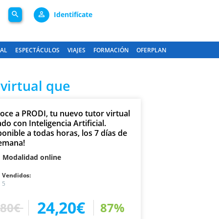
search
person_outline
Identifícate
GAL
ESPECTÁCULOS
VIAJES
FORMACIÓN
OFERPLAN
virtual que
oce a PRODI, tu nuevo tutor virtual
do con Inteligencia Artificial.
onible a todas horas, los 7 días de
semana!
Modalidad online
Vendidos:
5
24,20€
80€
87%