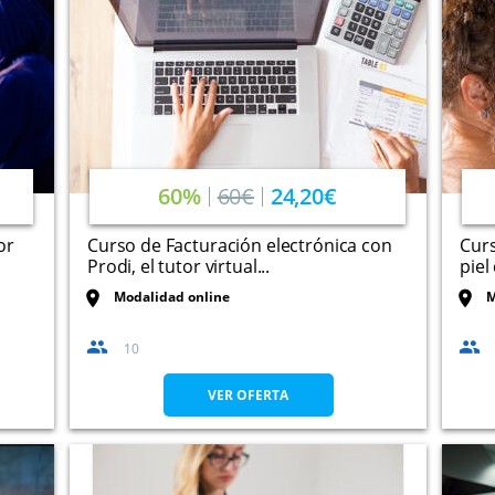
60%
60€
24,20€
or
Curso de Facturación electrónica con
Curs
Prodi, el tutor virtual...
piel
Modalidad online
M
10
VER OFERTA