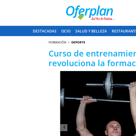
DESTACADAS
OCIO
SALUD Y BELLEZA
RESTAURANT
FORMACIÓN
DEPORTE
Curso de entrenamient
revoluciona la formac
Anterior