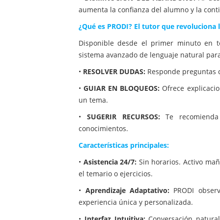
aumenta la confianza del alumno y la cont
¿Qué es PRODI? El tutor que revoluciona 
Disponible desde el primer minuto en to
sistema avanzado de lenguaje natural para
•
RESOLVER DUDAS:
Responde preguntas co
•
GUIAR EN BLOQUEOS:
Ofrece explicacion
un tema.
•
SUGERIR RECURSOS:
Te recomienda l
conocimientos.
Características principales:
•
Asistencia 24/7:
Sin horarios. Activo ma
el temario o ejercicios.
•
Aprendizaje Adaptativo:
PRODI observ
experiencia única y personalizada.
•
Interfaz Intuitiva:
Conversación natural