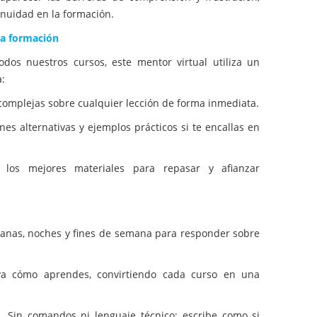
inuidad en la formación.
la formación
dos nuestros cursos, este mentor virtual utiliza un
:
mplejas sobre cualquier lección de forma inmediata.
es alternativas y ejemplos prácticos si te encallas en
os mejores materiales para repasar y afianzar
ñanas, noches y fines de semana para responder sobre
a cómo aprendes, convirtiendo cada curso en una
. Sin comandos ni lenguaje técnico; escribe como si