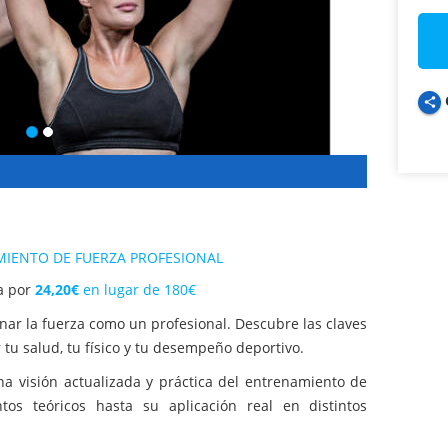
share
IENTO DE FUERZA PROFESIONAL
a por
24,20€
en lugar de 180€
nar la fuerza como un profesional. Descubre las claves
tu salud, tu físico y tu desempeño deportivo.
na visión actualizada y práctica del entrenamiento de
os teóricos hasta su aplicación real en distintos