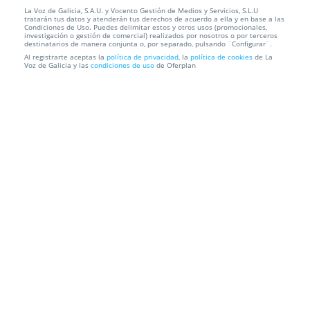
La Voz de Galicia, S.A.U. y Vocento Gestión de Medios y Servicios, S.L.U
Blanqueamiento LED y limpieza bucal con
tratarán tus datos y atenderán tus derechos de acuerdo a ella y en base a las
ultrasonidos. Opción...
Condiciones de Uso. Puedes delimitar estos y otros usos (promocionales,
investigación o gestión de comercial) realizados por nosotros o por terceros
destinatarios de manera conjunta o, por separado, pulsando ¨Configurar¨.
Clínica Dental Álvarez Lorenzo
Santiago
Al registrarte aceptas la
política de privacidad
, la
política de cookies
de La
Voz de Galicia y las
condiciones de uso
de Oferplan
Información local
Condiciones
Localización