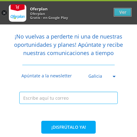
Newsletter
arrow_back
Oferplan
Ver
×
Oferplan
Gratis - en Google Play
arrow_back
share
¡No vuelvas a perderte ni una de nuestras

oportunidades y planes! Apúntate y recibe
nuestras comunicaciones a tiempo
Caducada
Apúntate a la newsletter
Galicia
¡DISFRÚTALO YA!
74%
260€
67,60€